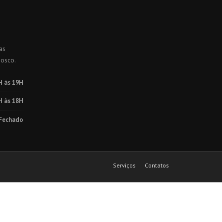
as
nosco.
H às 19H
H às 18H
Fechado
Serviços
Contatos