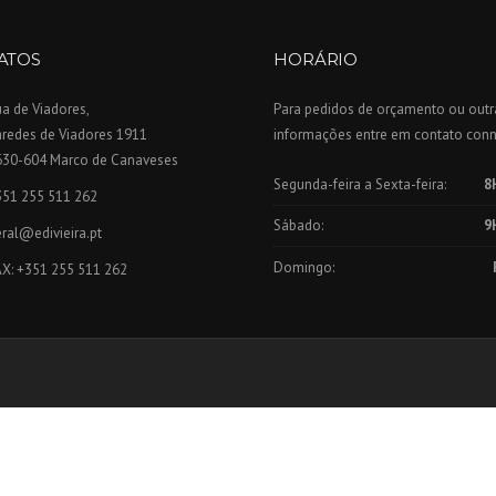
ATOS
HORÁRIO
a de Viadores,
Para pedidos de orçamento ou outr
aredes de Viadores 1911
informações entre em contato con
630-604 Marco de Canaveses
Segunda-feira a Sexta-feira:
8
351 255 511 262
Sábado:
9
ral@edivieira.pt
Domingo:
AX: +351 255 511 262