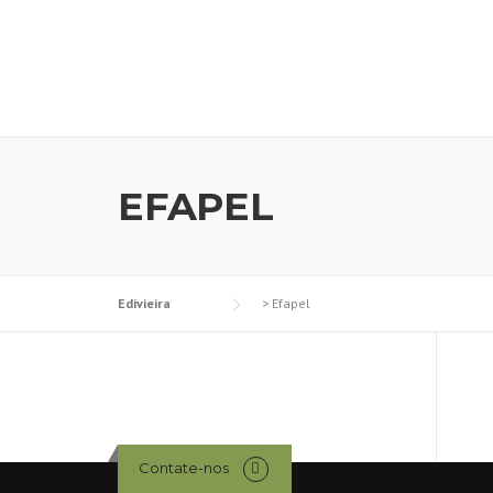
Skip
to
content
EFAPEL
Edivieira
>
Efapel
Contate-nos