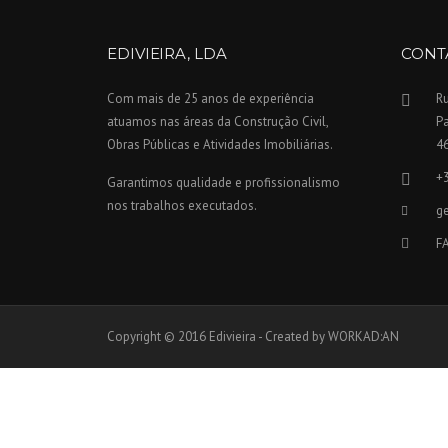
EDIVIEIRA, LDA
CONT
Com mais de 25 anos de experiência
Ru
atuamos nas áreas da Construção Civil,
P
Obras Públicas e Atividades Imobiliárias.
4
+
Garantimos qualidade e profissionalismo
nos trabalhos executados.
ge
F
Copyright © 2016 Edivieira - Created by WORKAD:AN