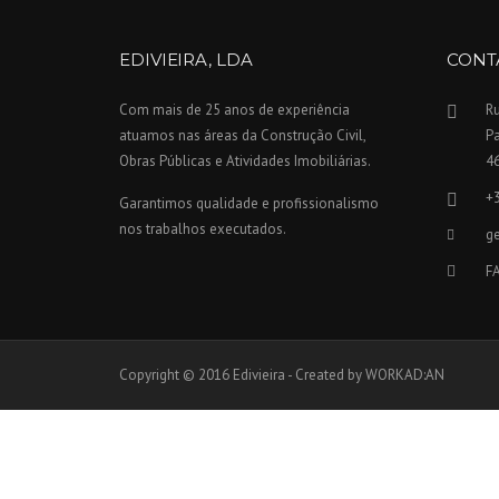
EDIVIEIRA, LDA
CONT
Com mais de 25 anos de experiência
Ru
atuamos nas áreas da Construção Civil,
P
Obras Públicas e Atividades Imobiliárias.
4
+
Garantimos qualidade e profissionalismo
nos trabalhos executados.
ge
F
Copyright © 2016 Edivieira - Created by WORKAD:AN