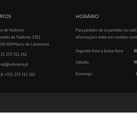
ATOS
HORÁRIO
a de Viadores,
Para pedidos de orçamento ou outr
aredes de Viadores 1911
informações entre em contato con
630-604 Marco de Canaveses
Segunda-feira a Sexta-feira:
8
351 255 511 262
Sábado:
9
ral@edivieira.pt
Domingo:
AX: +351 255 511 262