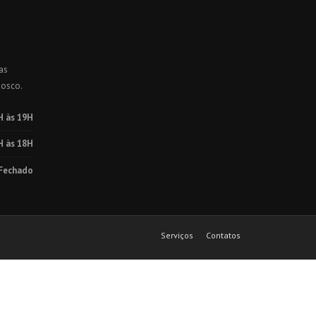
as
nosco.
H às 19H
H às 18H
Fechado
Serviços
Contatos