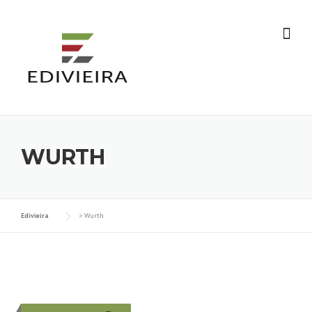
Skip
to
content
WURTH
Edivieira
>
Wurth