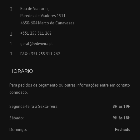
Rua de Viadores,
Paredes de Viadores 1911
4630-604 Marco de Canaveses
+351 255 511 262
geral@edivieira.pt
FAX: +351 255 511 262
HORÁRIO
Para pedidos de orçamento ou outras informações entre em contato
connosco.
Segunda-feira a Sexta-feira:
8H às 19H
Sábado:
9H às 18H
Domingo:
Fechado