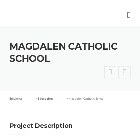
Skip
to
content
MAGDALEN CATHOLIC
SCHOOL
Edivieira
>
Education
>
Magdalen Catholic School
Project Description