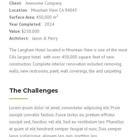
Client
: Awesome Company
Location
: Mountain View CA 94043
2
Surface Area
: 450,000 m
Year Completed
: 2014
Value
: $250.000
Architect
: Jason & Perry
The Langham Hotel located in Mountain View is one of the most
CA’s largest hotel with over 450,000 square feet of new
construction. Complete interior renovation included removing
walls, new restrooms, paint, wall coverings, tile and carpeting.
The Challenges
Lorem ipsum dolor sit amet, consectetur adipiscing elit. Proin
suscipit convallis facilisis. Fusce lectus ex, pretium efficitur
suscipit sed, faucibus vel elit. Sed eu vestibulum leo. Phasellus
at quam id elit hendrerit semper feugiat id nunc. Duis semper
lacus scelerisque, aliquam leo quis, porttitor leo.