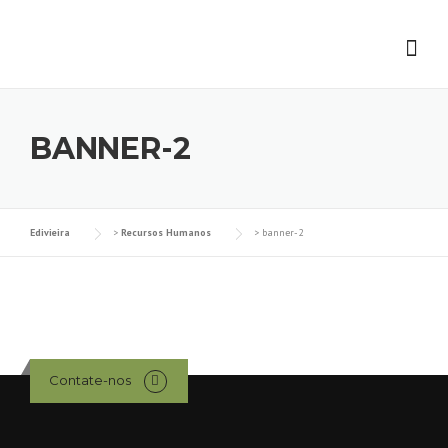
Skip
to
content
BANNER-2
Edivieira
>
Recursos Humanos
>
banner-2
Contate-nos