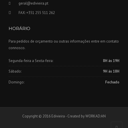
geral@edivieira.pt
FAX: +351 255 511 262
HORÁRIO
Para pedidos de orçamento ou outras informações entre em contato
connosco.
Segunda-feira a Sexta-feira:
8H às 19H
Sábado:
9H às 18H
Domingo:
Fechado
Copyright © 2016 Edivieira - Created by WORKAD:AN