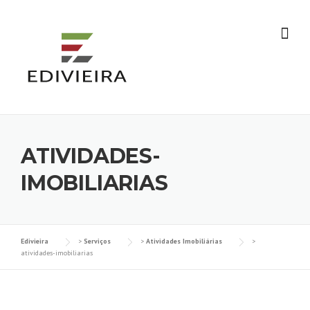
Skip
to
content
ATIVIDADES-
IMOBILIARIAS
Edivieira
>
Serviços
>
Atividades Imobiliárias
>
atividades-imobiliarias