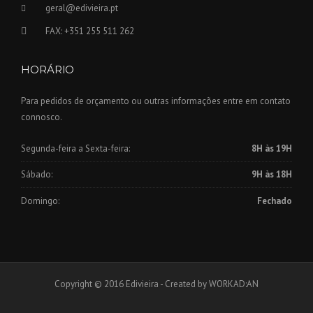
geral@edivieira.pt
FAX: +351 255 511 262
HORÁRIO
Para pedidos de orçamento ou outras informações entre em contato
connosco.
Segunda-feira a Sexta-feira:
8H às 19H
Sábado:
9H às 18H
Domingo:
Fechado
Copyright © 2016 Edivieira - Created by WORKAD:AN