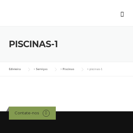
Skip
to
content
PISCINAS-1
Edivieira
>
Serviços
>
Piscinas
>
piscinas-1
Contate-nos