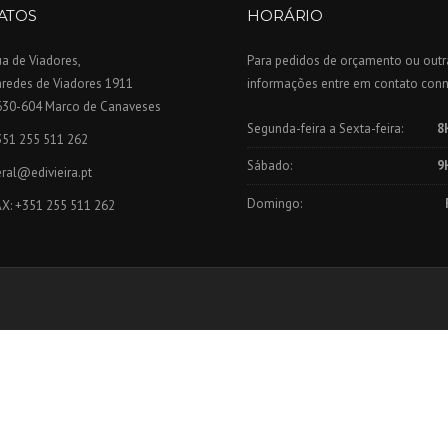
ATOS
HORÁRIO
a de Viadores,
Para pedidos de orçamento ou outr
aredes de Viadores 1911
informações entre em contato con
630-604 Marco de Canaveses
Segunda-feira a Sexta-feira:
8
351 255 511 262
Sábado:
9
ral@edivieira.pt
Domingo:
AX: +351 255 511 262