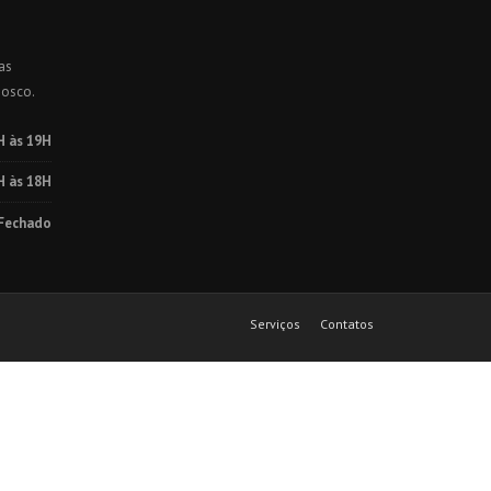
as
nosco.
H às 19H
H às 18H
Fechado
Serviços
Contatos