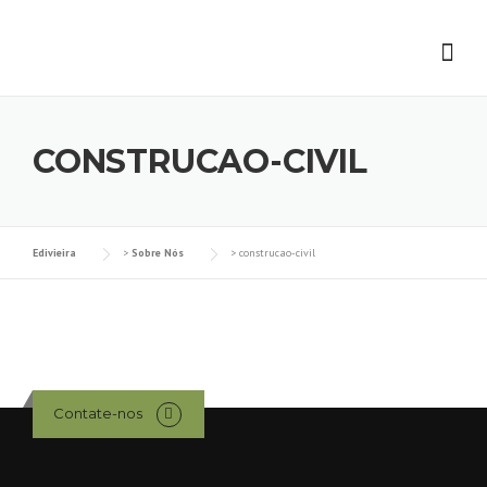
Skip
to
content
CONSTRUCAO-CIVIL
Edivieira
>
Sobre Nós
>
construcao-civil
Contate-nos