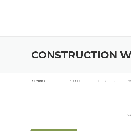
Skip
to
content
CONSTRUCTION 
Edivieira
>
Shop
>
Construction w
C