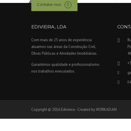
Contate-nos
EDIVIEIRA, LDA
CONT
Com mais de 25 anos de experiência
Ru
atuamos nas áreas da Construção Civil,
P
Obras Públicas e Atividades Imobiliárias.
4
+
Garantimos qualidade e profissionalismo
nos trabalhos executados.
ge
F
Copyright © 2016 Edivieira - Created by WORKAD:AN