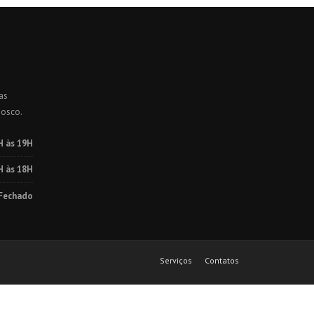
as
nosco.
H às 19H
H às 18H
Fechado
Serviços
Contatos