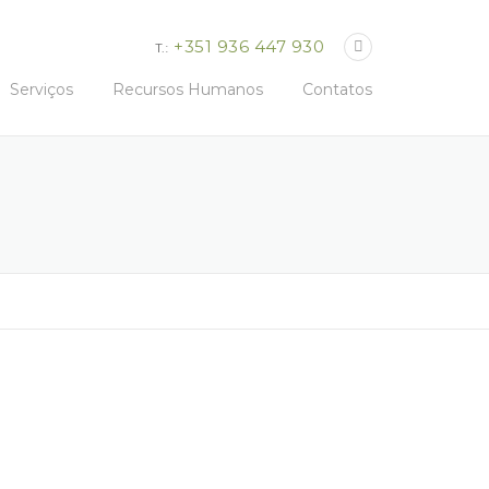
+351 936 447 930
T.:
Serviços
Recursos Humanos
Contatos