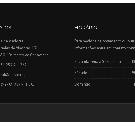
ATOS
HORÁRIO
a de Viadores,
Para pedidos de orçamento ou outr
aredes de Viadores 1911
informações entre em contato con
630-604 Marco de Canaveses
Segunda-feira a Sexta-feira:
8
351 255 511 262
Sábado:
9
ral@edivieira.pt
Domingo:
AX: +351 255 511 262