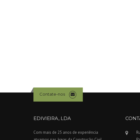
Contate-nos
EDIVIEIRA, LDA
CONT
Com mais de 25 anos de experiência
Ru
atuamos nas áreas da Construção Civil,
P