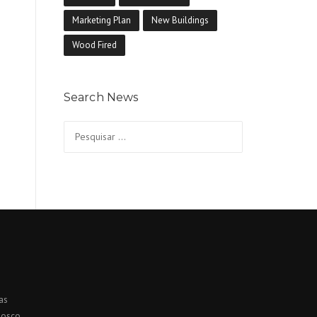
Marketing Plan
New Buildings
Wood Fired
Search News
Pesquisar
por:
as
nosco.