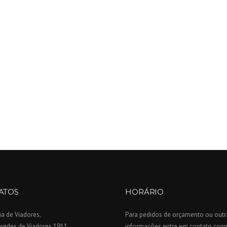
ATOS
HORÁRIO
a de Viadores,
Para pedidos de orçamento ou outr
aredes de Viadores 1911
informações entre em contato con