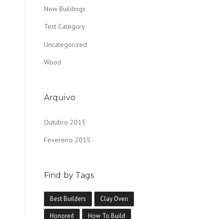
New Buildings
Test Category
Uncategorized
Wood
Arquivo
Outubro 2015
Fevereiro 2015
Find by Tags
Best Builders
Clay Oven
Honored
How To Build