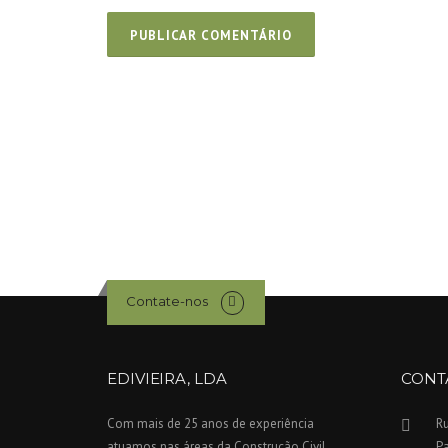
Contate-nos
EDIVIEIRA, LDA
CONT
Com mais de 25 anos de experiência
Ru
atuamos nas áreas da Construção Civil,
P