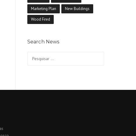
Marketing Plan
New Buildings
Wood Fired
Search News
Pesquisar
por:
as
nosco.