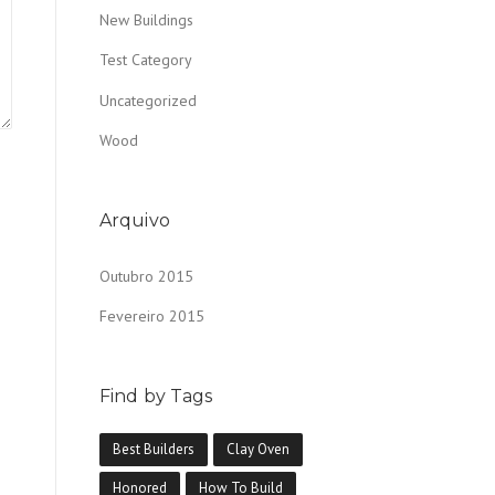
New Buildings
Test Category
Uncategorized
Wood
Arquivo
Outubro 2015
Fevereiro 2015
Find by Tags
Best Builders
Clay Oven
Honored
How To Build