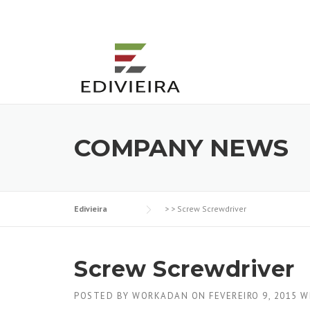
Skip
to
content
COMPANY NEWS
Edivieira
> >
Screw Screwdriver
Screw Screwdriver
POSTED BY
WORKADAN
ON
FEVEREIRO 9, 2015
W