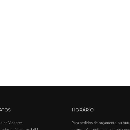
ATOS
HORÁRIO
a de Viadores,
Para pedidos de orçamento ou outr
aredes de Viadores 1911
informações entre em contato con