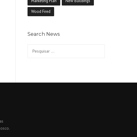
Marketing Plan
New Buildings
Wood Fired
Search News
Pesquisar
por:
as
nosco.