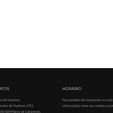
ATOS
HORÁRIO
a de Viadores,
Para pedidos de orçamento ou outr
aredes de Viadores 1911
informações entre em contato con
630-604 Marco de Canaveses