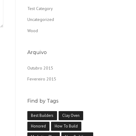
Test Category
Uncategorized
Wood
Arquivo
Outubro 2015
Fevereiro 2015
Find by Tags
Best Builders
Clay Oven
Honored
How To Build