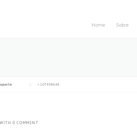
Home
Sobre
Suporte
>
107498648
WITH
0 COMMENT