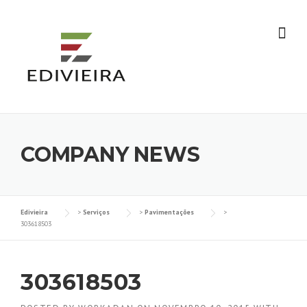
Skip
to
content
COMPANY NEWS
Edivieira
>
Serviços
>
Pavimentações
>
303618503
303618503