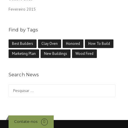
Fevereiro 2015
Find by Tags
Best Builders
Clay Oven
Honored
How To Build
Marketing Plan
New Buildings
Wood Fired
Search News
Pesquisar
por:
Contate-nos