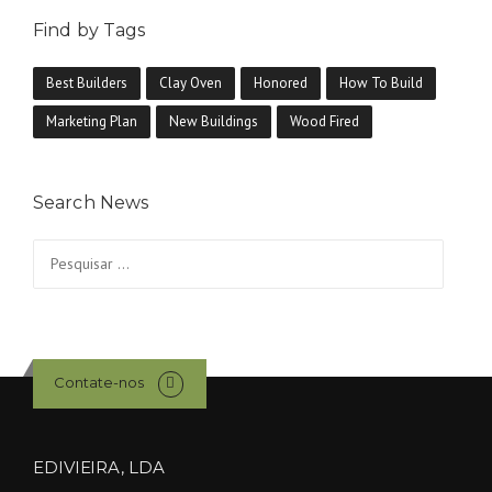
Find by Tags
Best Builders
Clay Oven
Honored
How To Build
Marketing Plan
New Buildings
Wood Fired
Search News
Pesquisar
por:
Contate-nos
EDIVIEIRA, LDA