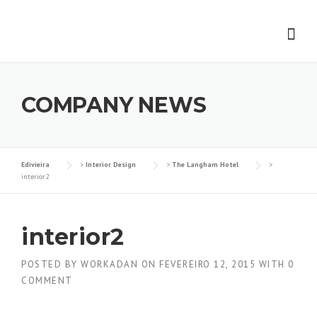
Skip
to
content
COMPANY NEWS
Edivieira
>
Interior Design
>
The Langham Hotel
>
interior2
interior2
POSTED BY
WORKADAN
ON
FEVEREIRO 12, 2015
WITH
0
COMMENT